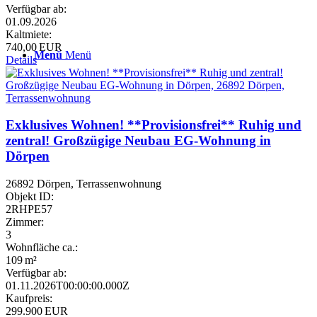
Verfügbar ab:
01.09.2026
Kaltmiete:
740,00 EUR
Menü
Menü
Details
Exklusives Wohnen! **Provisionsfrei** Ruhig und
zentral! Großzügige Neubau EG-Wohnung in
Dörpen
26892 Dörpen, Terrassenwohnung
Objekt ID:
2RHPE57
Zimmer:
3
Wohnfläche ca.:
109 m²
Verfügbar ab:
01.11.2026T00:00:00.000Z
Kaufpreis:
299.900 EUR