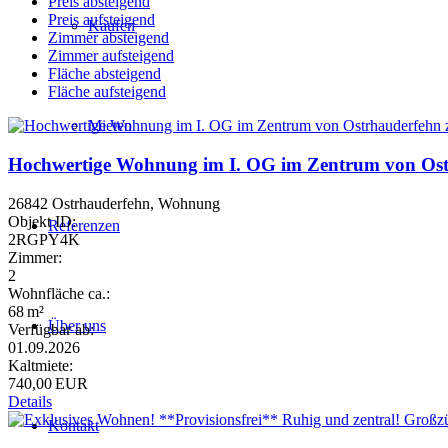
Preis absteigend
Preis aufsteigend
Kaufen
Zimmer absteigend
Zimmer aufsteigend
Fläche absteigend
Fläche aufsteigend
Mieten
Hochwertige Wohnung im I. OG im Zentrum von Ostr
26842 Ostrhauderfehn, Wohnung
Objekt ID:
Referenzen
2RGPY4K
Zimmer:
2
Wohnfläche ca.:
68 m²
Über uns
Verfügbar ab:
01.09.2026
Kaltmiete:
740,00 EUR
Details
Kontakt