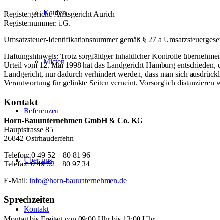
Kaufen
Registergericht: Amtsgericht Aurich
Registernummer: i.G.
Umsatzsteuer-Identifikationsnummer gemäß § 27 a Umsatzsteuergeset
Haftungshinweis: Trotz sorgfältiger inhaltlicher Kontrolle übernehmen 
Mieten
Urteil vom 12. Mai 1998 hat das Landgericht Hamburg entschieden, da
Landgericht, nur dadurch verhindert werden, dass man sich ausdrückl
Verantwortung für gelinkte Seiten verneint. Vorsorglich distanzieren 
Kontakt
Referenzen
Horn-Bauunternehmen GmbH & Co. KG
Hauptstrasse 85
26842 Ostrhauderfehn
Telefon: 0 49 52 – 80 81 96
Über uns
Telefax: 0 49 52 – 80 97 34
E-Mail:
info@horn-bauunternehmen.de
Sprechzeiten
Kontakt
Montag bis Freitag von 09:00 Uhr bis 13:00 Uhr.