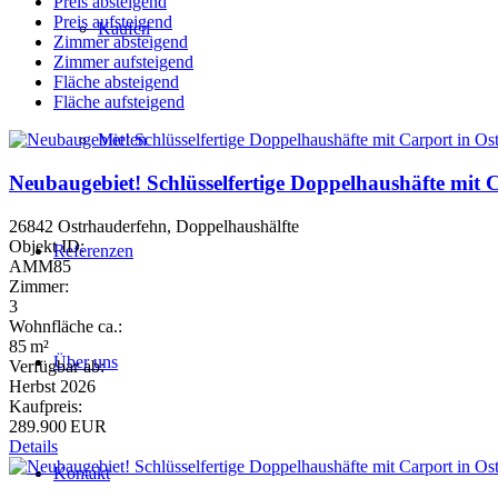
Preis absteigend
Preis aufsteigend
Kaufen
Zimmer absteigend
Zimmer aufsteigend
Fläche absteigend
Fläche aufsteigend
Mieten
Neubaugebiet! Schlüsselfertige Doppelhaushäfte mit 
26842 Ostrhauderfehn, Doppelhaushälfte
Objekt ID:
Referenzen
AMM85
Zimmer:
3
Wohnfläche ca.:
85 m²
Über uns
Verfügbar ab:
Herbst 2026
Kaufpreis:
289.900 EUR
Details
Kontakt