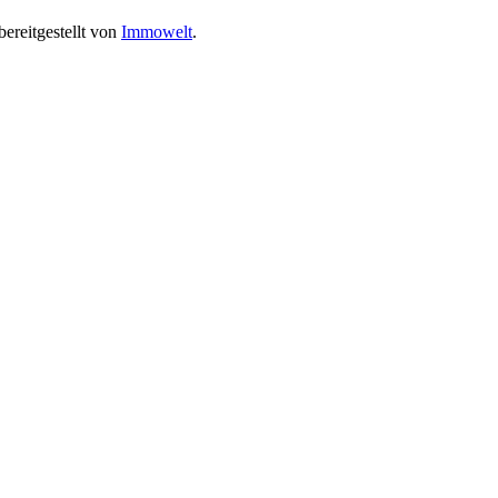
ereitgestellt von
Immowelt
.
.