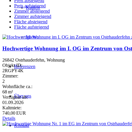
Preis absteigend
Preis aufsteigend
Kaufen
Zimmer absteigend
Zimmer aufsteigend
Fläche absteigend
Fläche aufsteigend
Mieten
Hochwertige Wohnung im I. OG im Zentrum von Ostr
26842 Ostrhauderfehn, Wohnung
Objekt ID:
Referenzen
2RGPY4K
Zimmer:
2
Wohnfläche ca.:
68 m²
Über uns
Verfügbar ab:
01.09.2026
Kaltmiete:
740,00 EUR
Details
Kontakt